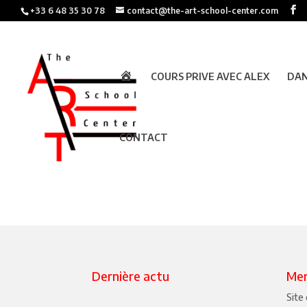
+33 6 48 35 30 78
contact@the-art-school-center.com
A
COURS PRIVE AVEC ALEX
DAN
C
C
U
E
I
L
CONTACT
DANSE LOISIR
Dernière actu
Men
Site