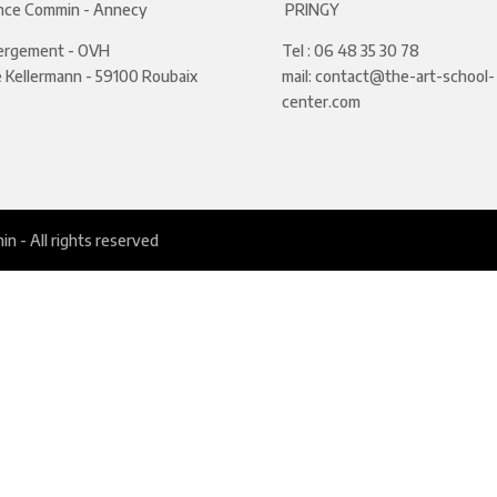
nce Commin
- Annecy
PRINGY
ergement - OVH
Tel :
06 48 35 30 78
e Kellermann - 59100 Roubaix
mail:
contact@the-art-school-
center.com
 - All rights reserved