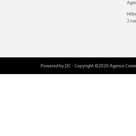
Age
Héb
2 ru
Powered by J2C - Copyright ©2020 Agence Commin